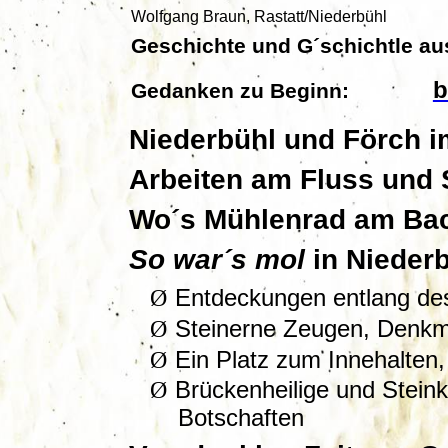
Wolfgang Braun, Rastatt/Niederbühl
Geschichte und
G´schichtle
aus
b
Gedanken zu Beginn:
Niederbühl und Förch im
Arbeiten am Fluss und
Wo´s Mühlenrad am Bac
So war´s
mol
in Nieder
Ø
Entdeckungen entlang de
Ø
Steinerne Zeugen, Denkm
Ø
Ein Platz zum Innehalten, 
Ø
Brückenheilige und Steink
Botschaften