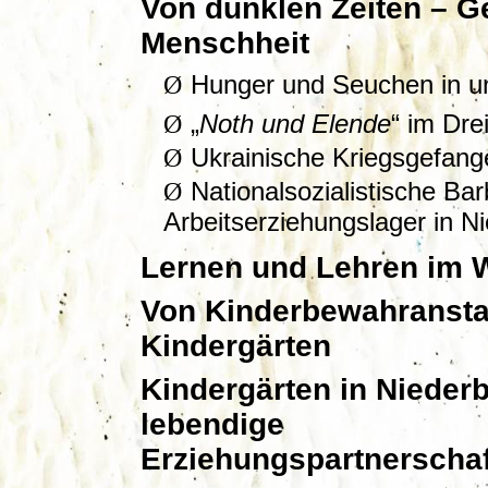
Von dunklen Zeiten – G
Menschheit
Ø
Hunger und Seuchen in u
Ø
„
Noth und Elende
“ im Dre
Ø
Ukrainische Kriegsgefang
Ø
Nationalsozialistische Ba
Arbeitserziehungslager in N
Lernen und Lehren im W
Von Kinderbewahransta
Kindergärten
Kindergärten in Niederb
lebendige
Erziehungspartnerschaf